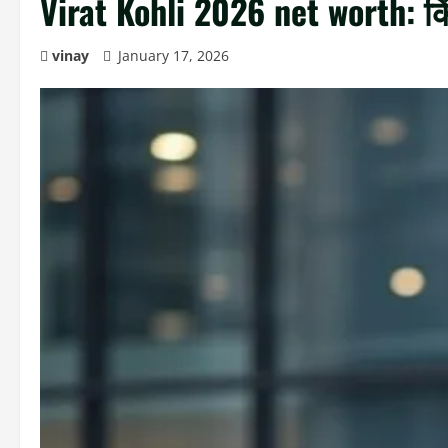
Virat Kohli 2026 net worth: किं
vinay
January 17, 2026