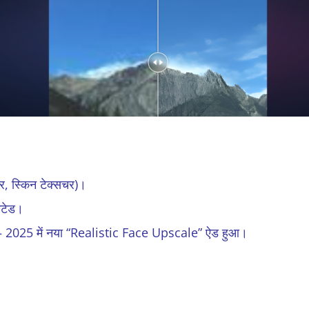
यर, स्किन टेक्सचर)।
िटेड।
स – 2025 में नया “Realistic Face Upscale” ऐड हुआ।