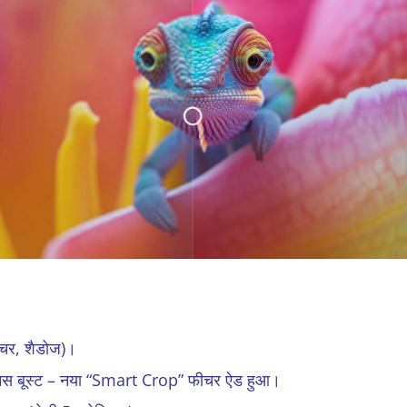
्सचर, शैडोज)।
पनेस बूस्ट – नया “Smart Crop” फीचर ऐड हुआ।