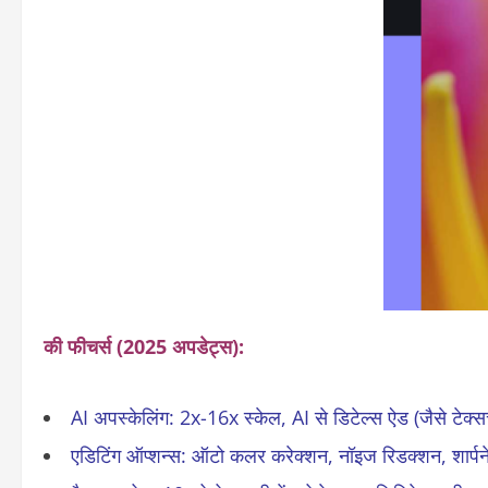
की फीचर्स (2025 अपडेट्स)
:
AI अपस्केलिंग
: 2x-16x स्केल, AI से डिटेल्स ऐड (जैसे टेक
एडिटिंग ऑप्शन्स
: ऑटो कलर करेक्शन, नॉइज रिडक्शन, शार्