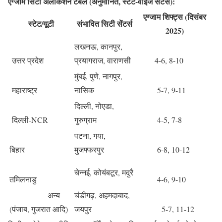
एग्जाम सिटी अलोकेशन टेबल (अनुमानित, स्टेट-वाइज सेंटर्स)
:
एग्जाम शिफ्ट्स (दिसंबर
स्टेट/यूटी
संभावित सिटी सेंटर्स
2025)
लखनऊ, कानपुर,
उत्तर प्रदेश
प्रयागराज, वाराणसी
4-6, 8-10
मुंबई, पुणे, नागपुर,
महाराष्ट्र
नासिक
5-7, 9-11
दिल्ली, नोएडा,
दिल्ली-NCR
गुरुग्राम
4-5, 7-8
पटना, गया,
बिहार
मुजफ्फरपुर
6-8, 10-12
चेन्नई, कोयंबटूर, मदुरै
तमिलनाडु
4-6, 9-10
अन्य
चंडीगढ़, अहमदाबाद,
(पंजाब, गुजरात आदि)
जयपुर
5-7, 11-12