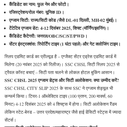
कैंडिडेट का नाम
: फुल नेम और फोटो।
रजिस्ट्रेशन/रोल नंबर
: यूनिक ID।
एग्जाम सिटी
: राज्य/सिटी कोड (जैसे DL-01 दिल्ली, MH-02 मुंबई)।
टेंटेटिव एग्जाम डेट
: 4-12 दिसंबर 2025, शिफ्ट (मॉर्निंग/इवनिंग)।
कैंडिडेट कैटेगरी
: जनरल/OBC/SC/ST/PWD।
सेंटर इंस्ट्रक्शंस
: रिपोर्टिंग टाइम (1 घंटा पहले) और गेट क्लोजिंग टाइम।
स्लिप एडमिट कार्ड का प्रील्यूड है – एग्जैक्ट सेंटर एड्रेस एडमिट कार्ड में
मिलेगा (20 नवंबर 2025 को रिलीज)।
SSC CHSL सिटी स्लिप 2025
से
ट्रैवल कॉस्ट बचाएं – सिटी पता चलने से लोकल होटल बुकिंग आसान।
SSC CHSL 2025 एग्जाम डेट्स और सिटी अलोकेशन: क्या उम्मीद करें?
SSC CHSL CITY SLIP 2025 के साथ SSC ने एग्जाम शेड्यूल भी
कन्फर्म किया। टियर-1 ऑब्जेक्टिव टाइप (100 प्रश्न, 200 मार्क्स, 60
मिनट) 4-12 दिसंबर 2025 को 4 शिफ्ट्स में होगा। सिटी अलोकेशन रैंडम
लेकिन स्टेट-बेस्ड – उत्तर प्रदेश/महाराष्ट्र जैसे हाई डेंसिटी स्टेट्स में ज्यादा
सेंटर्स।