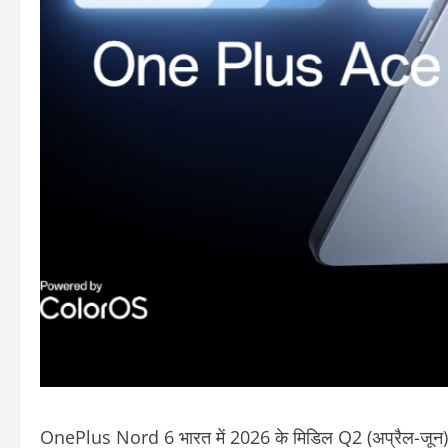
OnePlus Nord 6 भारत में 2026 के मिडिल Q2 (अप्रैल-जून) में