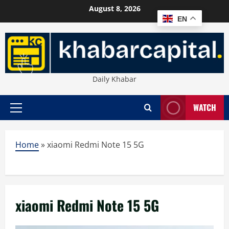
Skip
August 8, 2026
to
EN
content
Daily Khabar
WATCH
Primary
Menu
Home
»
xiaomi Redmi Note 15 5G
xiaomi Redmi Note 15 5G