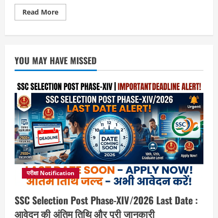
Read
Read More
more
about
Redmi
Note
15
5G:
YOU MAY HAVE MISSED
2026
का
मिड-
रेंज
हीरो
–
स्पेक्स,
फायदे
और
खरीदने
की
सलाह
परीक्षा Notification
SSC Selection Post Phase-XIV/2026 Last Date :
आवेदन की अंतिम तिथि और पूरी जानकारी