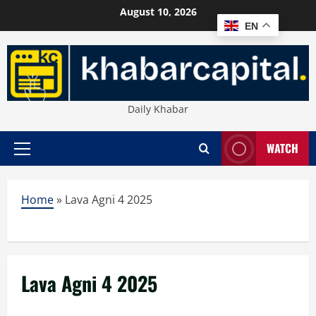
Skip
August 10, 2026
to
EN
content
Daily Khabar
WATCH
Primary
Menu
Home
»
Lava Agni 4 2025
Lava Agni 4 2025