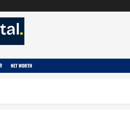
जी
NET WORTH